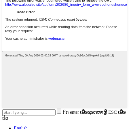
ກົດ enter ເພື່ອຊອກຫາຫຼື ESC ເພື່ອ
ປິດ
English