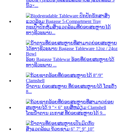
ນິ້ວ×...
ກະເປົ໋າປົກຫຸ້ມສິ່ງແວດລ້ອມທີ່ຍ່ອຍສະຫຼາຍໄດ້
ທາງຊີວະພາບ...
ອ້ອຍ Bagasse Tablewar ອ້ອຍທີ່ຍ່ອຍສະຫຼາຍໄດ້
ທາງຊີວະພາບ ...
ນ້ຳຕານ ຍ່ອຍສະຫຼາຍ ທີ່ຍ່ອຍສະຫຼາຍໄດ້ ໂຕະຕັ່ງ
8...
ໂຕະນໍ້າຕານ ເບກາສ ທີ່ຍ່ອຍສະຫຼາຍໄດ້ 9...