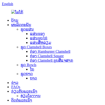
English
ບ້ານ
ຜະລິດຕະພັນ
ຊຸດແຜ່ນ
ແຜ່ນຮອງ
ແຜ່ນຮູບໄຂ່
ແຜ່ນສີ່ຫລ່ຽມ
ຊຸດ Clamshell Boxes
ກ່ອງ Hamburger Clamshell
ກ່ອງ Clamshell Square
ກ່ອງ Clamshell ຮູບສີ່ແຈສາກ
ຊຸດ Bowls
ໂຖ
ຊຸດຖາດ
ຖາດ
ຂ່າວ
FAQs
ກ່ຽວ​ກັບ​ພວກ​ເຮົາ
ທ່ຽວໂຮງງານ
ຕິດ​ຕໍ່​ພວກ​ເຮົາ