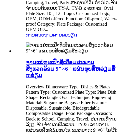
Camping, Travel, Party ສະຖານທີ່ຕົ້ນກໍາເນີດ: ຈີນ
ຈໍານວນຕົວແບບ: TY-A, TY-B ລາຍການ: Oval
Plate Size: 10”, 12” Logo: Customized Logo,
OEM, ODM offered Function: Oil-proof, Water-
proof Category: Plate Package: Customized
OEM OD...
ການສອບຖາມ
ລາຍລະອຽດ
ຈານແຍ່ກະເປົ໋າທີ່ເສື່ອມສະພາບ
ສິ່ງແວດລ້ອມ 9″×6″ ແຜ່ນຮູບສີ່ຫລ່ຽມສີ່
ຫລ່ຽມ
Overview Dinnerware Type: Dishes & Plates
Pattern Type: Customized Plate Type: Plate Dish
Shape: Rectangle Oval Technique: Engraving
Material: Sugarcane Bagasse Fiber Feature:
Disposable, Sustainable, Biodegradable
Compostable Usage: Food Package Occasion:
Back to School, Camping, Travel, ສະຖານທີ່ງານ
ລ້ຽງ: ຈີນ ຈໍານວນຕົວແບບ: TY-96 ລາຍການ:
ແຜ່ນຮູບສີ່ຫລ່ຽມຮູບໄຂ່ ຂະຫນາດ: 9”×6” ໂລໂກ້: