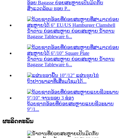
ອ້ອຍ Bagasse ຍ່ອຍສະຫຼາຍເປັນມິດກັບ
ສິ່ງແວດລ້ອມ ຮອບ P...
ນ້ຳຕານ ຍ່ອຍສະຫຼາຍ ຍ່ອຍສະຫຼາຍ ນ້ຳຕານ
Bagasse Tableware 6...
ນ້ຳຕານ ຍ່ອຍສະຫຼາຍ ຍ່ອຍສະຫຼາຍ ນ້ຳຕານ
Bagasse Tableware 6...
ຖົງຢາງພາລາທີ່ເສື່ອມໂຊມໄດ້...
ຖ້ວຍຊາກອ້ອຍທີ່ຍ່ອຍສະຫຼາຍແບບຊີວະພາບ
9″/1...
ຜະລິດຕະພັນ