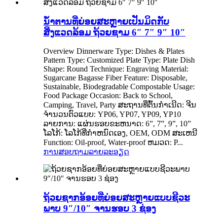
ນ້ຳຕານທີ່ຍ່ອຍສະຫຼາຍເປັນມິດກັບ
ສິ່ງແວດລ້ອມ ຖ້ວຍຊາມ 6″ 7″ 9″ 10″
Overview Dinnerware Type: Dishes & Plates
Pattern Type: Customized Plate Type: Plate Dish
Shape: Round Technique: Engraving Material:
Sugarcane Bagasse Fiber Feature: Disposable,
Sustainable, Biodegradable Compostable Usage:
Food Package Occasion: Back to School,
Camping, Travel, Party ສະ​ຖານ​ທີ່​ຕົ້ນ​ກໍາ​ເນີດ: ຈີນ
ຈໍານວນຕົວແບບ: YP06, YP07, YP09, YP10
ລາຍການ: ແຜ່ນຮອບຂະຫນາດ: 6”, 7”, 9”, 10”
ໂລໂກ້: ໂລໂກ້ທີ່ກໍາຫນົດເອງ, OEM, ODM ສະເຫນີ
Function: Oil-proof, Water-proof ຫມວດ: P...
ການສອບຖາມ
ລາຍລະອຽດ
ຖ້ວຍຊາກອ້ອຍທີ່ຍ່ອຍສະຫຼາຍແບບຊີວະ
ພາບ 9″/10″ ຈານຮອບ 3 ຊ່ອງ