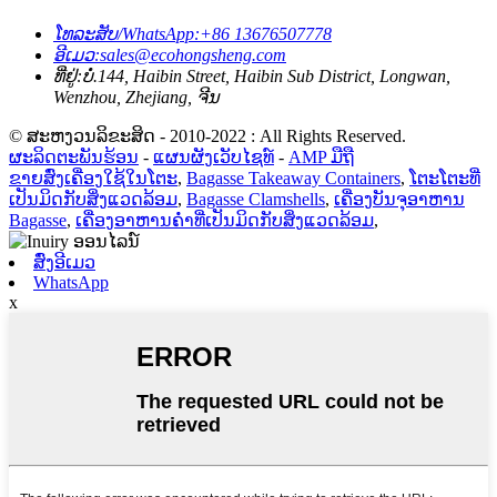
ໂທລະສັບ/WhatsApp:
+86 13676507778
ອີເມວ:
sales@ecohongsheng.com
ທີ່ຢູ່:
ບໍ່.144, Haibin Street, Haibin Sub District, Longwan,
Wenzhou, Zhejiang, ຈີນ
© ສະຫງວນລິຂະສິດ - 2010-2022 : All Rights Reserved.
ຜະລິດຕະພັນຮ້ອນ
-
ແຜນຜັງເວັບໄຊທ໌
-
AMP ມືຖື
ຂາຍສົ່ງເຄື່ອງໃຊ້ໃນໂຕະ
,
Bagasse Takeaway Containers
,
ໂຕະໂຕະທີ່
ເປັນມິດກັບສິ່ງແວດລ້ອມ
,
Bagasse Clamshells
,
ເຄື່ອງບັນຈຸອາຫານ
Bagasse
,
ເຄື່ອງອາຫານຄ່ຳທີ່ເປັນມິດກັບສິ່ງແວດລ້ອມ
,
ສົ່ງອີເມວ
WhatsApp
x