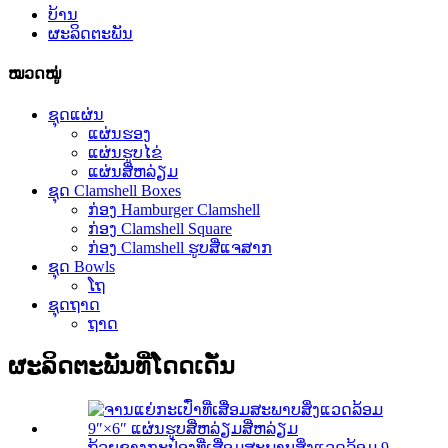
ບ້ານ
ຜະລິດຕະພັນ
ໝວດໝູ່
ຊຸດແຜ່ນ
ແຜ່ນຮອງ
ແຜ່ນຮູບໄຂ່
ແຜ່ນສີ່ຫລ່ຽມ
ຊຸດ Clamshell Boxes
ກ່ອງ Hamburger Clamshell
ກ່ອງ Clamshell Square
ກ່ອງ Clamshell ຮູບສີ່ແຈສາກ
ຊຸດ Bowls
ໂຖ
ຊຸດຖາດ
ຖາດ
ຜະລິດຕະພັນທີ່ໂດດເດັ່ນ
ຖ້ວຍຊາງກະປ໋ອງທີ່ເສື່ອມສະພາບສິ່ງແວດລ້ອມ 9