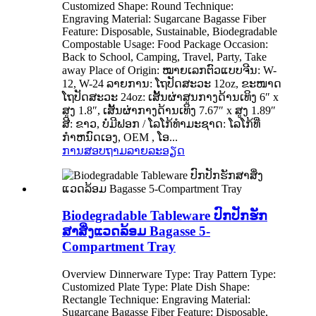
Customized Shape: Round Technique:
Engraving Material: Sugarcane Bagasse Fiber
Feature: Disposable, Sustainable, Biodegradable
Compostable Usage: Food Package Occasion:
Back to School, Camping, Travel, Party, Take
away Place of Origin: ໝາຍເລກຕົວແບບຈີນ: W-
12, W-24 ລາຍການ: ໂຖປັດສະວະ 12oz, ຂະໜາດ
ໂຖປັດສະວະ 24oz: ເສັ້ນຜ່າສູນກາງດ້ານເທິງ 6″ x
ສູງ 1.8″, ເສັ້ນຜ່າກາງດ້ານເທິງ 7.67″ x ສູງ 1.89″
ສີ: ຂາວ, ບໍ່ມີຟອກ / ໂລໂກ້ທໍາມະຊາດ: ໂລໂກ້ທີ່
ກໍາຫນົດເອງ, OEM , ໂອ...
ການສອບຖາມ
ລາຍລະອຽດ
Biodegradable Tableware ປົກ​ປັກ​ຮັກ​
ສາ​ສິ່ງ​ແວດ​ລ້ອມ Bagasse 5-
Compartment Tray
Overview Dinnerware Type: Tray Pattern Type:
Customized Plate Type: Plate Dish Shape:
Rectangle Technique: Engraving Material:
Sugarcane Bagasse Fiber Feature: Disposable,